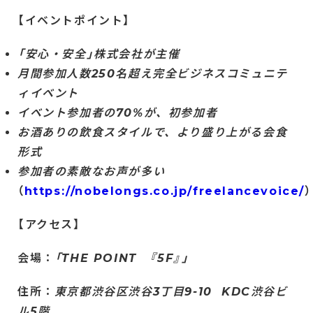
【イベントポイント】
「安心・安全」株式会社が主催
月間参加人数250名超え完全ビジネスコミュニテ
ィイベント
イベント参加者の70%が、初参加者
お酒ありの飲食スタイルで、より盛り上がる会食
形式
参加者の素敵なお声が多い
（
https://nobelongs.co.jp/freelancevoice/
）
【アクセス】
会場：
「THE POINT 『5F』」
住所：
東京都渋谷区渋谷3丁目9-10 KDC渋谷ビ
ル5階