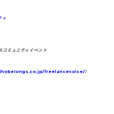
ティ
スコミュニティイベント
//nobelongs.co.jp/freelancevoice/
）