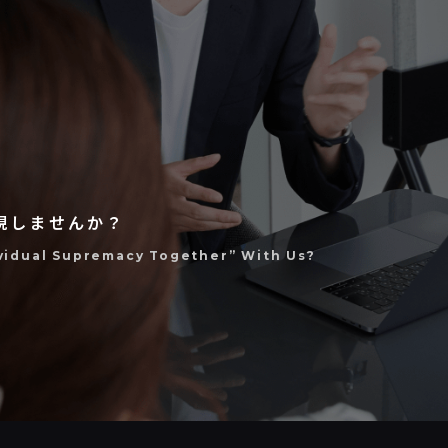
現しませんか？
ividual Supremacy Together” With Us?